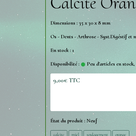
Calcite Oran
Dimensions : 35 x 30 x 8 mm
Os - Dents - Arthrose - Syst.Digéstif e
En stock : 1
Disponibilité :
Peu d'articles en stock
9,00€ TTC
État du produit :
Neuf
calcite
miel
soulagement
orange