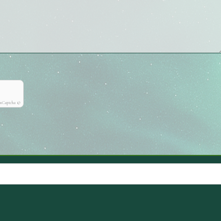
onCaptcha ©