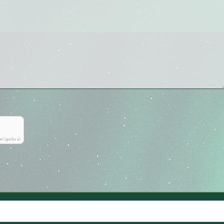
onCaptcha ©