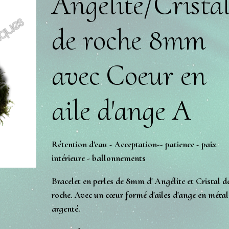
Angélite/Crista
de roche 8mm
avec Coeur en
aile d'ange A
Rétention d'eau - Acceptation-- patience - paix
intérieure - ballonnements
Bracelet en perles de 8mm d' Angélite et Cristal d
roche. Avec un cœur formé d'ailes d'ange en métal
argenté.