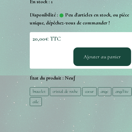
En stock : 1
Disponibilité :
Peu d'articles en stock, ou pièce
unique, dépêchez-vous de commander !
20,00€ TTC
Ajouter au panier
État du produit :
Neuf
bracelet
cristal de roche
coeur
ange
angélite
aile