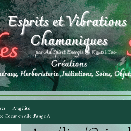
res
Angélite
c Coeur en aile d'ange A