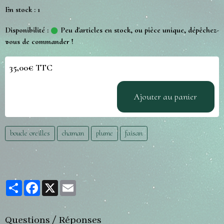
En stock : 1
Disponibilité :
Peu d'articles en stock, ou pièce unique, dépêchez-
vous de commander !
35,00€ TTC
Ajouter au panier
boucle oreilles
chaman
plume
faisan
Partager
Facebook
X
Email
Questions / Réponses