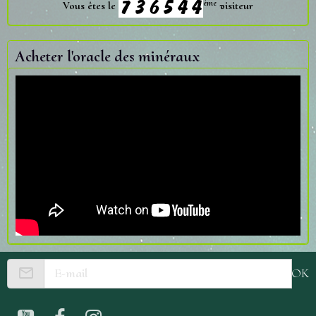
ème
Vous êtes le
visiteur
Acheter l'oracle des minéraux
OK