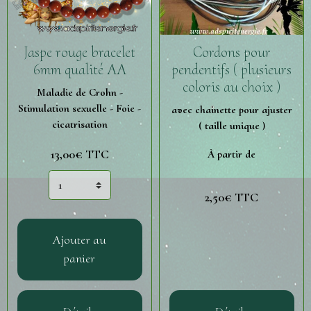
Jaspe rouge bracelet
Cordons pour
6mm qualité AA
pendentifs ( plusieurs
coloris au choix )
Maladie de Crohn -
Stimulation sexuelle - Foie -
avec chainette pour ajuster
cicatrisation
( taille unique )
13,00€ TTC
À partir de
2,50€ TTC
Ajouter au
panier