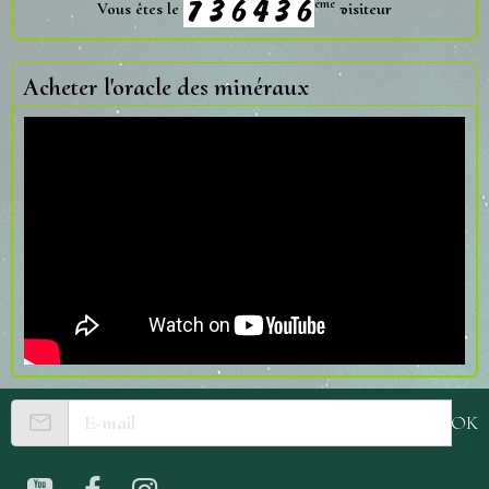
ème
Vous êtes le
visiteur
Acheter l'oracle des minéraux
OK