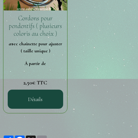
Cordons pour
pendentifs ( plusieurs
coloris au choix )
avec chainette pour ajuster
( taille unique )
À partir de
2,50€ TTC
Détails
Partager
Facebook
X
Email