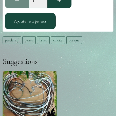
Ajouter au panier
pendentif
pierre
brute
calcite
optique
Suggestions