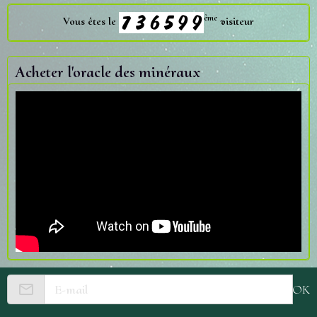
ème
Vous êtes le
visiteur
Acheter l'oracle des minéraux
OK