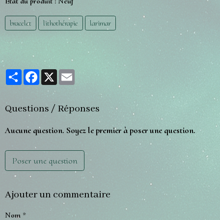
État du produit :
Neuf
bracelet
lithothérapie
larimar
Partager
Facebook
X
Email
Questions / Réponses
Aucune question. Soyez le premier à poser une question.
Poser une question
Ajouter un commentaire
Nom