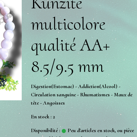
Kunzite
multicolore
qualité AA+
8.5/9.5 mm
Digestion(Estomac) - Addiction(Alcool) -
Circulation sanguine - Rhumatismes - Maux de
tête - Angoisses
En stock : 2
Disponibilité :
Peu d'articles en stock, ou pièce