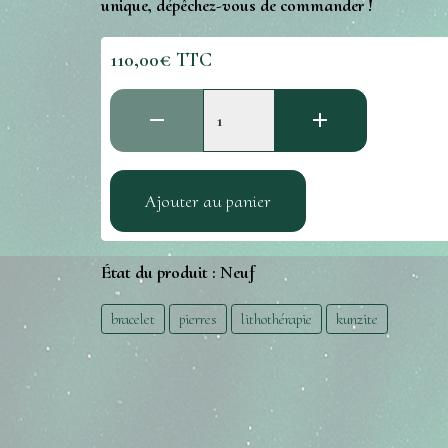
unique, dépêchez-vous de commander !
110,00€ TTC
Ajouter au panier
État du produit :
Neuf
bracelet
pierres
lithothérapie
kunzite