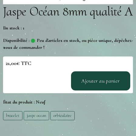
Jaspe Océan 8mm qualité A
En stock : 1
Disponibilité :
Peu d'articles en stock, ou pièce unique, dépêchez-
vous de commander !
21,00€ TTC
Ajouter au panier
État du produit :
Neuf
bracelet
jaspe ocean
orbiculaire