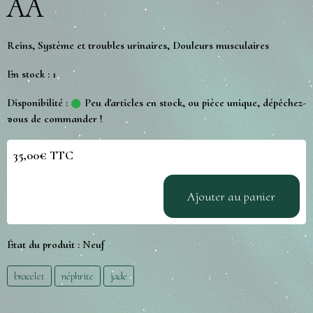
AA
Reins, Système et troubles urinaires, Douleurs musculaires
En stock : 1
Disponibilité :
Peu d'articles en stock, ou pièce unique, dépêchez-
vous de commander !
35,00€ TTC
Ajouter au panier
État du produit :
Neuf
bracelet
néphrite
jade