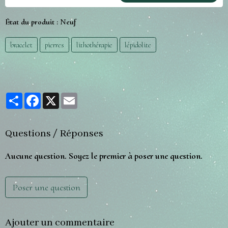
État du produit :
Neuf
bracelet
pierres
lithothérapie
lépidolite
Partager
Facebook
X
Email
Questions / Réponses
Aucune question. Soyez le premier à poser une question.
Poser une question
Ajouter un commentaire