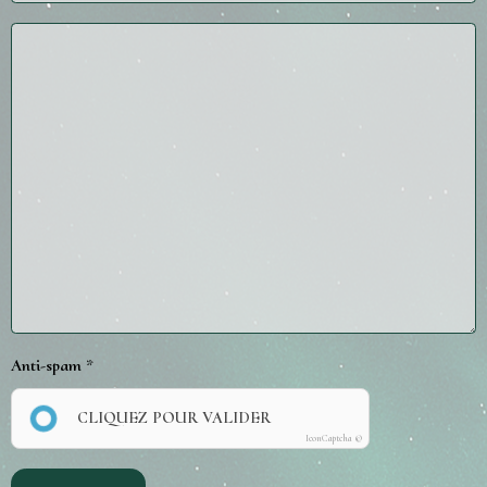
Anti-spam
CLIQUEZ POUR VALIDER
IconCaptcha ©