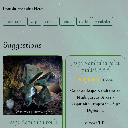
État du produit :
Neuf
aventurine
jaspe
oreille
boucle
trèfle
kambaba
Suggestions
Jaspe Kambaba galet
qualité AAA
1 vote.
Galet de Jaspe Kambaba de
Madagascar Stress -
Négativité - thyroïde - Syst.
Digéstif...
Jaspe Kambaba roulé
10,00€ TTC