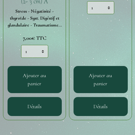
(2- 3 cm) A
Stress - Négativité -
thyroïde - Syst. Digéstif et
glandulaire - Traumatisme...
7,00€ TTC
Ajouter au
Ajouter au
panier
panier
Détails
Détails