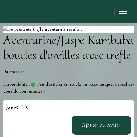
Aventurine/Jaspe Kambaba
boucles d'oreilles avec trèfle
En stock : 1
Disponibilité :
Peu d'articles en stock, ou pièce unique, dépêchez-
vous de commander !
7,00€ TTC
Ajouter au panier