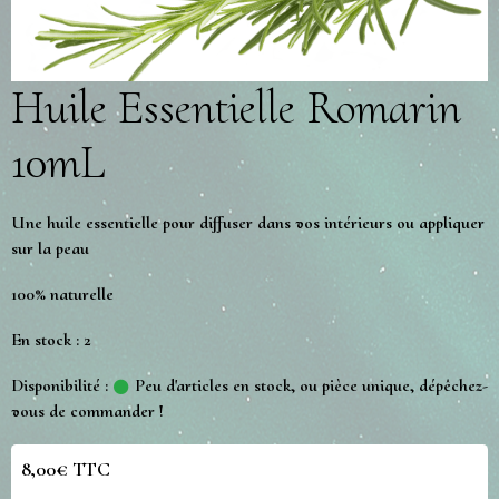
Huile Essentielle Romarin
10mL
Une huile essentielle pour diffuser dans vos intérieurs ou appliquer
sur la peau
100% naturelle
En stock : 2
Disponibilité :
Peu d'articles en stock, ou pièce unique, dépêchez-
vous de commander !
8,00€ TTC